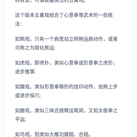
这个版本五禽戏结合了心意拳等武术的一些练
法：
如熊戏，只有一个肩宽站立转胯运肩动作，或者
可称之为简化熊运;
如虎戏，即虎扑，类似心意拳或形意拳之虎形，
进步推掌;
如猿戏，类似形意拳猴形的挂印动作，坐胯上步
或退步探爪;
如鹿戏，类似三体式摇臂运尾闾，又如太极拳之
平运;
如鸟戏，则类似大雁功展翅、合翅。