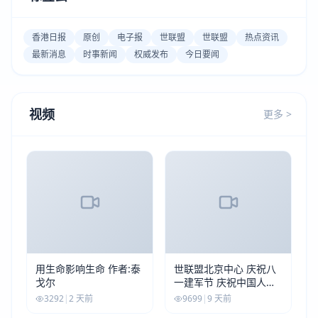
香港日报
原创
电子报
世联盟
世联盟
热点资讯
最新消息
时事新闻
权威发布
今日要闻
视频
更多 >
用生命影响生命 作者:泰
世联盟北京中心 庆祝八
戈尔
一建军节 庆祝中国人民
解放军建军99周年
3292
|
2 天前
9699
|
9 天前