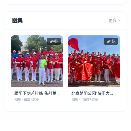
图集
更多 >
4张
1张
骄阳下刻苦排练 备战第
北京朝阳公园“快乐大本
五届莫斯科世界大健康运
营”建党105周年庆祝活动
图集 · 6081浏览
图集 · 13657浏览
动会
圆满落幕