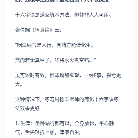
十六字诀是道家筑基方法，但并非人人可用。
张伯端《悟真篇》云：
“咽津纳气是人行，有药方能造化生。
鼎内若无真种子，犹将水火煮空铛。”
虽可短时有效，但却增加欲望，一经F事，损亏更
大。
这种情况下，练习周稔丰老师的简化十六字诀练
法效果更好：
1. 生津：坐卧站行都可以，全身放松，平心静
气，舌尖轻抵上颚，津液自生;