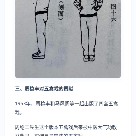
三、周稔丰对五禽戏的贡献
1963年，周稔丰和马风阁等一起出版了四套五禽
戏。
周稔丰先生这个版本五禽戏后来被中医大气功教
材收录，可谓是最简洁的五禽戏。