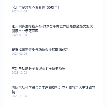
《北京纪念杜心五逝世155周年》
2024-11-09
张元明先生授权东布·巴尔登承办世界级嘉戎藏族文旅大
健康产业示范园区
2024-01-05
祝贺福州市健身气功协会换届圆满成功
2024-02-06
气功与功能分子调理高血压快速降压
2023-12-03
国际气功科学联合会主席郭周礼：党为我气功人生铺路导
航
2023-11-26