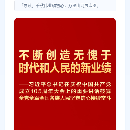
「导读」千秋伟业砺初心，万里山河展宏图。