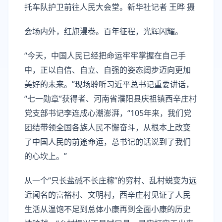
托车队护卫前往人民大会堂。新华社记者 王晔 摄
会场内外，红旗漫卷。百年征程，光辉闪耀。
“今天，中国人民已经把命运牢牢掌握在自己手
中，正以自信、自立、自强的姿态阔步迈向更加
美好的未来。”现场聆听习近平总书记重要讲话，
“七一勋章”获得者、河南省濮阳县庆祖镇西辛庄村
党支部书记李连成心潮澎湃，“105年来，我们党
团结带领全国各族人民不懈奋斗，从根本上改变
了中国人民的前途命运，总书记的话说到了我们
的心坎上。”
从一个“只长盐碱不长庄稼”的穷村、乱村蜕变为远
近闻名的富裕村、文明村，西辛庄村见证了人民
生活从温饱不足到总体小康再到全面小康的历史