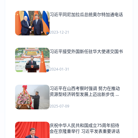
习近平同尼加拉瓜总统奥尔特加通电话
2023-12-21
习近平接受外国新任驻华大使递交国书
2024-01-31
习近平在山西考察时强调 努力在推动
资源型经济转型发展上迈出新步伐 奋
力谱写三晋大地推进中国式现代化新篇
章
2025-07-09
庆祝中华人民共和国成立75周年招待
会在京隆重举行 习近平发表重要讲话