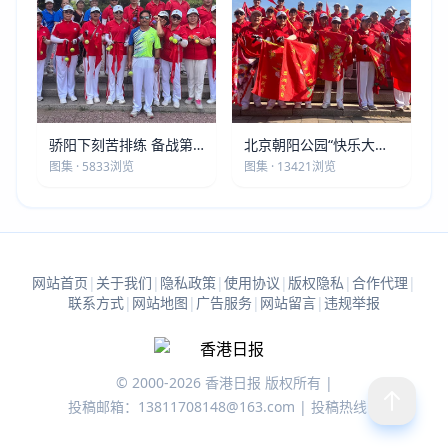
骄阳下刻苦排练 备战第
北京朝阳公园“快乐大本
五届莫斯科世界大健康运
营”建党105周年庆祝活动
图集 · 5833浏览
图集 · 13421浏览
动会
圆满落幕
网站首页
|
关于我们
|
隐私政策
|
使用协议
|
版权隐私
|
合作代理
|
联系方式
|
网站地图
|
广告服务
|
网站留言
|
违规举报
© 2000-2026 香港日报 版权所有 |
投稿邮箱：13811708148@163.com | 投稿热线：