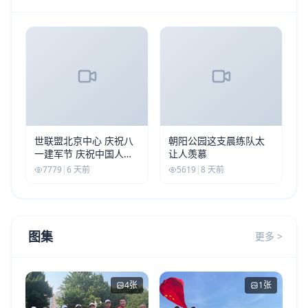
世联盟北京中心 庆祝八
朝阳公园这支晨练队太
一建军节 庆祝中国人民
让人羡慕
解放军建军99周年
7779
|
6 天前
5619
|
8 天前
图集
更多 >
4张
1张