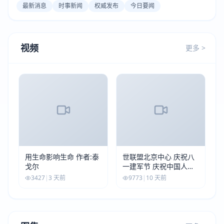
最新消息
时事新闻
权威发布
今日要闻
视频
更多 >
用生命影响生命 作者:泰
世联盟北京中心 庆祝八
戈尔
一建军节 庆祝中国人民
解放军建军99周年
3427
|
3 天前
9773
|
10 天前