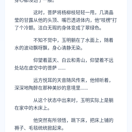
身心都浸透了一般。
这时，菩萨将杨柳枝轻轻一甩，几滴晶
莹的甘露从他的头顶、嘴巴透进体内，他“吱楞”打
了个冷颤。洁白无瑕的身体变成了翠绿色。
不知不觉中，玉明躺在了水面上，随着
水的波动飘呀飘，身心清静无染。
仰望着蓝天、白云和青山，仰望着不远
处站在虚空中的菩萨 ……
远方悦耳的天音随风传来，他倾听着，
深深地陶醉在那种美妙的意境里……
从这个状态中出来时，玉明实际上是躺
在家中的木床上。
他突然有所领悟，跳下床，把床上铺的
褥子、毛毯统统掀起来。