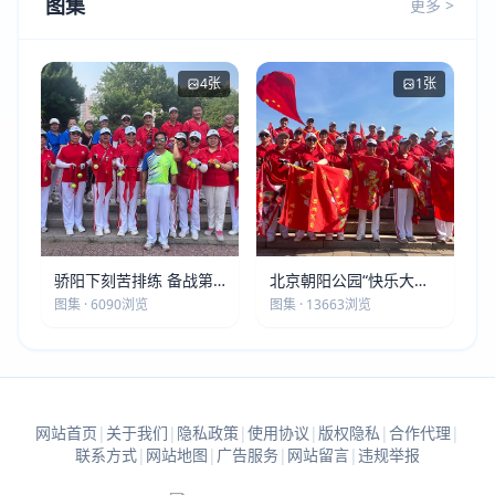
图集
更多 >
4张
1张
骄阳下刻苦排练 备战第
北京朝阳公园“快乐大本
五届莫斯科世界大健康运
营”建党105周年庆祝活动
图集 · 6090浏览
图集 · 13663浏览
动会
圆满落幕
网站首页
|
关于我们
|
隐私政策
|
使用协议
|
版权隐私
|
合作代理
|
联系方式
|
网站地图
|
广告服务
|
网站留言
|
违规举报