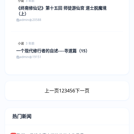
小说
3 年前
《终南修仙记》第十五回 师徒游仙宫 道士脱魔境
（上）
admin
20588
小说
3 年前
一个现代修行者的自述----寻道篇（15）
admin
19151
上一页
1
2
3
4
5
6
下一页
热门新闻