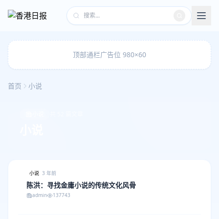
顶部通栏广告位 980×60
首页
小说
小说
共 52 篇文章
小说
小说
3 年前
陈洪：寻找金庸小说的传统文化风骨
admin
137743